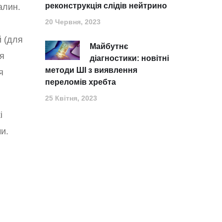
реконструкція слідів нейтрино
алин.
20 Червня, 2023
й (для
Майбутнє
ля
діагностики: новітні
методи ШІ з виявлення
я
переломів хребта
25 Квітня, 2023
і
и.