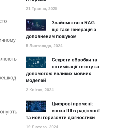
21 Травня, 2025
сто
Знайомство з RAG:
що таке генерація з
доповненим пошуком
зичному
5 Листопада, 2024
ролюють
Секрети обробки та
оптимізації тексту за
допомогою великих мовних
ерешкод
моделей
2 Квітня, 2024
Цифрові промені:
епоха ШІ в радіології
конують
та нові горизонти діагностики
19 Лютого, 2024