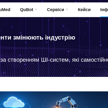
uMed
QuBot
Сервіси
Кейси
Інф
генти змінюють індустрію
 за створенням ШІ-систем, які самостійн