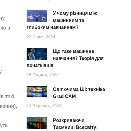
У чому різниця між
ну
машинним та
лю з
глибоким навчанням?
22 Січня, 2024
Що таке машинне
навчання? Теорія для
початківців
у
15 Грудня, 2023
Світ очима ШІ: техніка
в такі
Grad CAM
ження),
13 Вересня, 2023
Розкриваючи
уть
Таємниці Всесвіту: