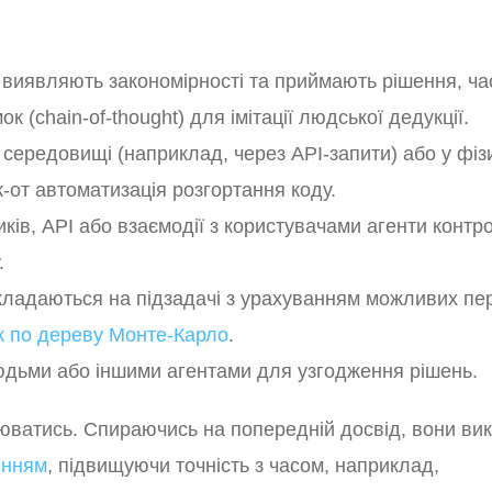
 виявляють закономірності та приймають рішення, ча
(chain-of-thought) для імітації людської дедукції.
середовищі (наприклад, через API-запити) або у фі
к-от автоматизація розгортання коду.
ків, API або взаємодії з користувачами агенти конт
.
зкладаються на підзадачі з урахуванням можливих п
к по дереву Монте-Карло
.
юдьми або іншими агентами для узгодження рішень.
юватись. Спираючись на попередній досвід, вони ви
енням
, підвищуючи точність з часом, наприклад,