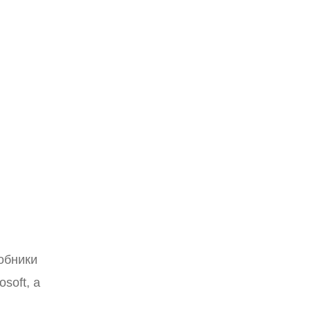
робники
soft, а