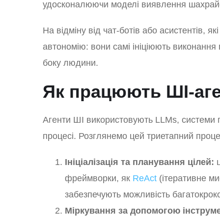
удосконалюючи моделі виявлення шахрайст
На відміну від чат-ботів або асистентів, я
автономію: вони самі ініціюють виконання 
боку людини.
Як працюють ШІ-аг
Агенти ШІ використовують LLMs, системи п
процесі. Розглянемо цей триетапний проце
Ініціалізація та планування цілей:
ц
фреймворки, як
ReAct
(ітеративне ми
забезпечують можливість багатокрок
Міркування за допомогою інструме