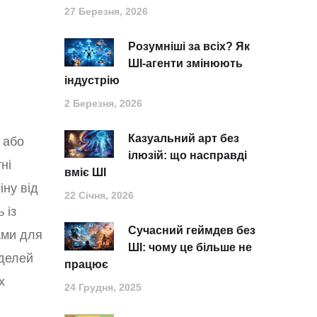
27 Березня, 2026
Розумніші за всіх? Як
ШІ-агенти змінюють
індустрію
2 Березня, 2026
Казуальний арт без
 або
ілюзій: що насправді
ні
вміє ШІ
іну від
22 Січня, 2026
 із
Сучасний геймдев без
ами для
ШІ: чому це більше не
оделей
працює
х
24 Грудня, 2025