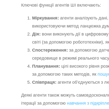
Ключові функції агентів ШІ включають:
Міркування:
агенти аналізують дані,
використовуючи метод ланцюжка думок 
Дія:
вони виконують дії в цифровому 
світі (за допомогою робототехніки), я
Спостереження:
за допомогою датчи
середовище в режимі реального часу
Планування:
цілі високого рівня ро
за допомогою таких методів, як
пошу
Співпраця:
агенти об’єднуються з л
Деякі агенти також можуть самовдосконал
ітерації за допомогою
навчання з підкріпл