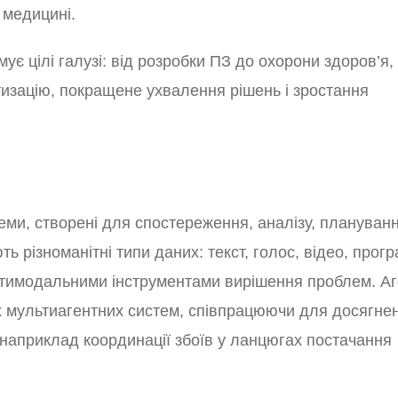
 медицині.
є цілі галузі: від розробки ПЗ до охорони здоров’я,
атизацію, покращене ухвалення рішень і зростання
стеми, створені для спостереження, аналізу, плануванн
ь різноманітні типи даних: текст, голос, відео, прог
ультимодальними інструментами вирішення проблем. А
ах мультиагентних систем, співпрацюючи для досягне
, наприклад координації збоїв у ланцюгах постачання