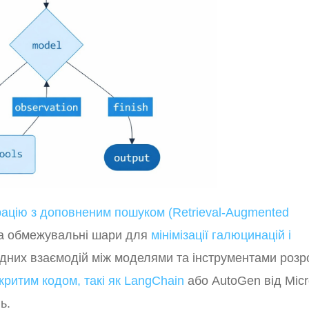
рацію з доповненим пошуком (Retrieval-Augmented
 та обмежувальні шари для
мінімізації галюцинацій і
ладних взаємодій між моделями та інструментами роз
критим кодом, такі як LangChain
або AutoGen від Micro
ь.