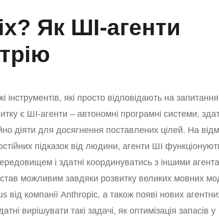
іх? Як ШІ-агенти
трію
 інструментів, які просто відповідають на запитання
тку є ШІ-агенти – автономні програмні системи, здат
йно діяти для досягнення поставлених цілей. На відм
стійних підказок від людини, агенти ШІ функціонують
 середовищем і здатні координуватись з іншими агент
 став можливим завдяки розвитку великих мовних м
s від компанії Anthropic, а також появі нових агентни
атні вирішувати такі задачі, як оптимізація запасів у