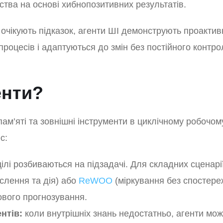
ва на основі хибнопозитивних результатів.
кі очікують підказок, агенти ШІ демонструють проактив
процесів і адаптуються до змін без постійного контро
енти?
ам’яті та зовнішні інструменти в циклічному робочом
с:
ілі розбиваються на підзадачі. Для складних сценарії
слення та дія) або
ReWOO
(міркування без спостере
ового прогнозування.
нтів:
коли внутрішніх знань недостатньо, агенти мож