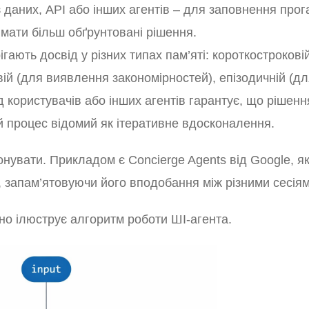
з даних, API або інших агентів – для заповнення прог
мати більш обґрунтовані рішення.
ігають досвід у різних типах пам’яті: короткострокові
вій (для виявлення закономірностей), епізодичній (д
ід користувачів або інших агентів гарантує, що рішенн
й процес відомий як ітеративне вдосконалення.
нувати. Прикладом є Concierge Agents від Google, як
 запам’ятовуючи його вподобання між різними сесіям
но ілюструє алгоритм роботи ШІ-агента.