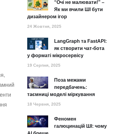
“Очі не малювати!” –
Як ми вчили ШІ бути
дизайнером ігор
24 Жовтня, 2025
LangGraph та FastAPI:
як створити чат-бота
у форматі мікросервісу
19 Серпня, 2025
я,
Поза межами
рамний
передбачень:
генти
таємниці моделі міркування
ння
18 Червня, 2025
Феномен
галюцинацій ШІ: чому
АІ бреше