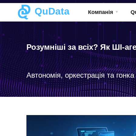
QuData
Компанія
Q
Розумніші за всіх? Як ШІ-а
Автономія, оркестрація та гонка