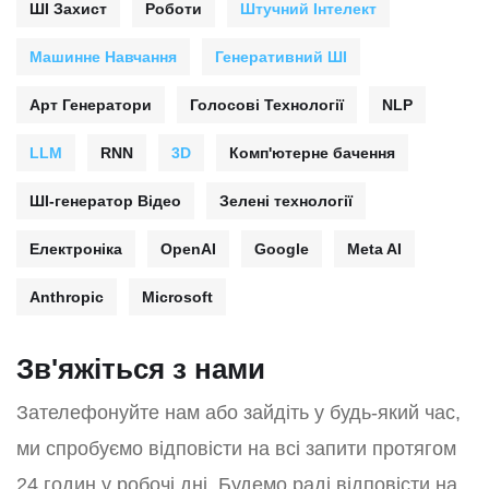
ШІ Захист
Роботи
Штучний Інтелект
Машинне Навчання
Генеративний ШІ
Арт Генератори
Голосові Технології
NLP
LLM
RNN
3D
Комп'ютерне бачення
ШІ-генератор Відео
Зелені технології
Електроніка
OpenAI
Google
Meta AI
Anthropic
Microsoft
Зв'яжіться з нами
Зателефонуйте нам або зайдіть у будь-який час,
ми спробуємо відповісти на всі запити протягом
24 годин у робочі дні. Будемо раді відповісти на