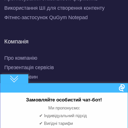
Використання ШІ для створення контенту
Фітнес-застосунок QuGym Notepad
Компанія
Про компанію
Презентація сервісів
Стрічка новин
ШІ/МН Новини
Блог
Замовляйте особистий чат-бот!
Машинне навчання
Ми пропонуємо:
Розумний чат-бот з ШІ
✔ Індивідуальний підхід
QuBot Pitch Deck
✔ Вигідні тарифи