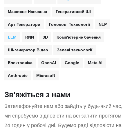
Машинне Навчання
Генеративний ШІ
Арт Генератори
Голосові Технології
NLP
LLM
RNN
3D
Комп'ютерне бачення
ШІ-генератор Відео
Зелені технології
Електроніка
OpenAI
Google
Meta AI
Anthropic
Microsoft
Зв'яжіться з нами
Зателефонуйте нам або зайдіть у будь-який час,
ми спробуємо відповісти на всі запити протягом
24 годин у робочі дні. Будемо раді відповісти на