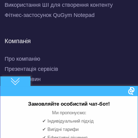
Використання ШІ для створення контенту
Фітнес-застосунок QuGym Notepad
Компанія
Про компанію
Презентація сервісів
Стрічка новин
ШІ/МН Новини
Блог
Замовляйте особистий чат-бот!
Машинне навчання
Ми пропонуємо:
Розумний чат-бот з ШІ
✔ Індивідуальний підхід
QuBot Pitch Deck
✔ Вигідні тарифи
✔ Ефективні рішення