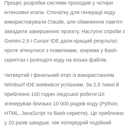
Процес розробки системи проходив у чотири
інтенсивні етапи. Спочатку для генерації коду
використовували Claude, але обмеження пам’яті
завадили завершенню проєкту. Наступні спроби з
Gemini 2.5 і Cursor IDE дали кращий результат,
проте зіткнулися з помилками, зокрема у Bash-
скриптах і розподілі коду на кілька файлів.
Четвертий і фінальний етап із використанням
Windsurf IDE виявився успішним. За 2,5 тижні й
приблизно 100 годин людської роботи ШІ
згенерував близько 10 000 рядків коду (Python,
HTML, JavaScript та Bash-скрипти). Це приблизно
у 20 разів швидше, ніж попередній подібний