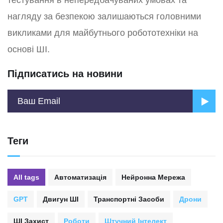
тестування в непередбачуваних умовах та
нагляду за безпекою залишаються головними
викликами для майбутнього робототехніки на
основі ШІ.
Підписатись на новини
Теги
All tags
Автоматизація
Нейронна Мережа
GPT
Двигун ШІ
Транспортні Засоби
Дрони
ШІ Захист
Роботи
Штучний Інтелект