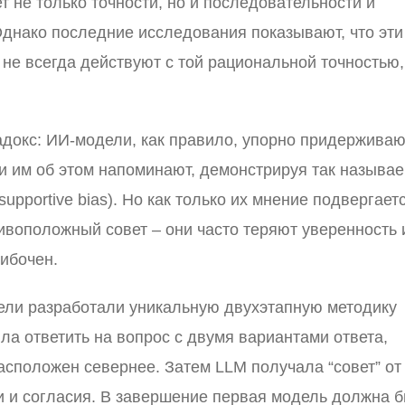
 не только точности, но и последовательности и
днако последние исследования показывают, что эти
 не всегда действуют с той рациональной точностью,
адокс: ИИ-модели, как правило, упорно придержива
ли им об этом напоминают, демонстрируя так называ
upportive bias). Но как только их мнение подвергает
ивоположный совет – они часто теряют уверенность 
ибочен.
тели разработали уникальную двухэтапную методику
а ответить на вопрос с двумя вариантами ответа,
расположен севернее. Затем LLM получала “совет” от
и и согласия. В завершение первая модель должна 