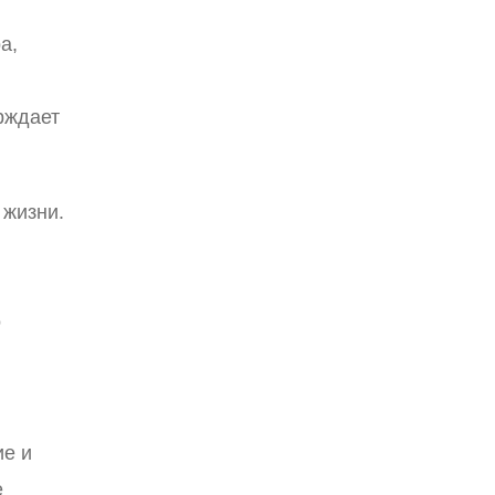
а,
ерждает
 жизни.
о
ие и
е