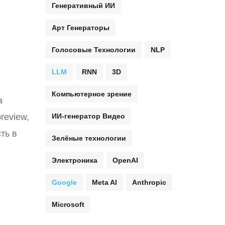
Генеративный ИИ
Арт Генераторы
Голосовые Технологии
NLP
LLM
RNN
3D
Компьютерное зрение
а
review,
ИИ-генератор Видео
ть в
Зелёные технологии
Электроника
OpenAI
Google
Meta AI
Anthropic
Microsoft