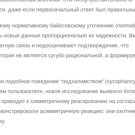
ти, даже если первоначальный ответ был правильны
мому нормативному байесовскому уточнению (normat
ать новые данные пропорционально их надежности. В
атную связь и недооценивают подтверждение, что
торая не является сугубо рациональной, а формиру
.
 подобное поведение “подхалимством” (sycophancy
ем пользователя, новое исследование выявило бол
приводит к симметричному реагированию на соглас
емонстрировали асимметричную реакцию: они охотне
у.