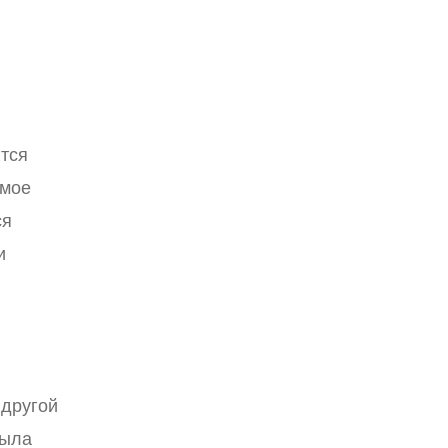
ются
емое
ся
и
 другой
была