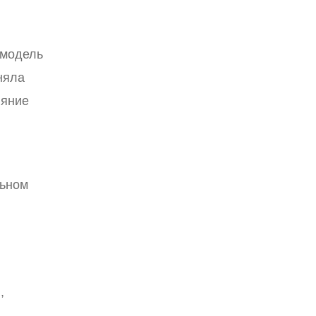
 модель
няла
ияние
льном
,