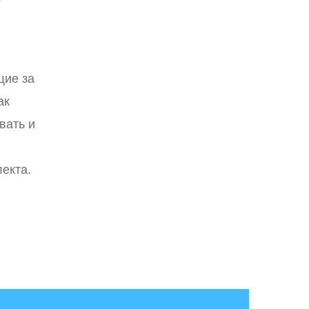
щие за
ак
вать и
екта.