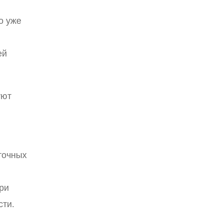
o уже
ей
уют
точных
ри
сти.