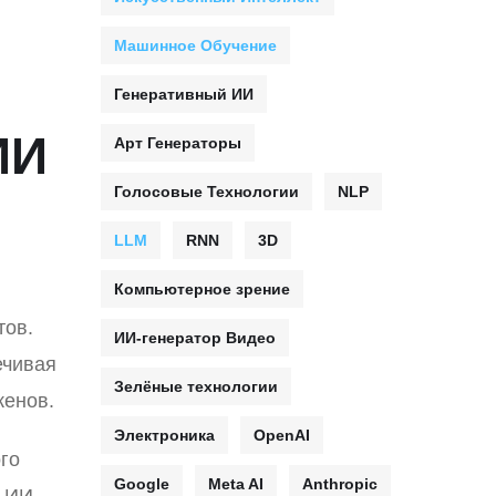
Машинное Обучение
Генеративный ИИ
ИИ
Арт Генераторы
Голосовые Технологии
NLP
LLM
RNN
3D
Компьютерное зрение
тов.
ИИ-генератор Видео
ечивая
Зелёные технологии
кенов.
Электроника
OpenAI
го
Google
Meta AI
Anthropic