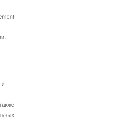
cement
ии,
 и
также
альных