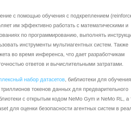
ение с помощью обучения с подкреплением (reinfor
воляет им эффективно работать с математическими и
нованиях по программированию, выполнять инструкц
ьзовать инструменты мультиагентных систем. Также
ета во время инференса, что дает разработчикам
точностью ответов и вычислительными затратами.
плексный набор датасетов
, библиотеки для обучения
х триллионов токенов данных для предварительного
иблиотеки с открытым кодом NeMo Gym и NeMo RL, а 
aset для оценки безопасности агентных систем в ре