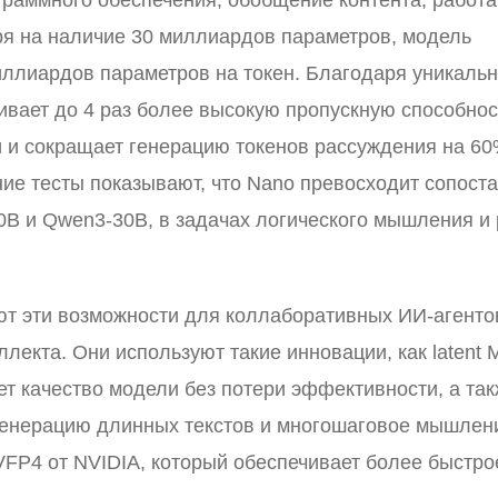
ограммного обеспечения, обобщение контента, работа
ря на наличие 30 миллиардов параметров, модель
иллиардов параметров на токен. Благодаря уникаль
вает до 4 раз более высокую пропускную способнос
и сокращает генерацию токенов рассуждения на 60
ние тесты показывают, что Nano превосходит сопост
0B и Qwen3-30B, в задачах логического мышления и
ют эти возможности для коллаборативных ИИ-агенто
лекта. Они используют такие инновации, как latent 
т качество модели без потери эффективности, а та
ет генерацию длинных текстов и многошаговое мышлен
P4 от NVIDIA, который обеспечивает более быстро