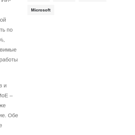
 ИИ-
Microsoft
ной
ть по
%,
авимые
 работы
в и
MoE –
кже
ие. Обе
е