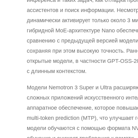
инференса и таких задач, как отладка пр
ассистентов и поиск информации. Несмот
динамически активирует только около 3 м
гибридной MoE-архитектуре Nano обеспечи
сравнению с предыдущей версией модели 
сохраняя при этом высокую точность. Ран
открытые модели, в частности GPT-OSS-2
с длинным контекстом.
Модели Nemotron 3 Super и Ultra расширя
сложных приложений искусственного интел
аппаратное обеспечение, которое повышае
multi-token prediction (MTP), что улучша
модели обучаются с помощью формата NVF