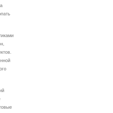
та
рпать
тиками
н,
ктов.
енной
ого
ий
е
стовые