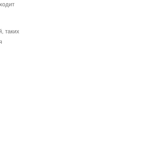
сходит
, таких
я