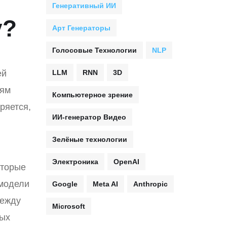
Генеративный ИИ
y?
Арт Генераторы
Голосовые Технологии
NLP
ей
LLM
RNN
3D
лям
Компьютерное зрение
ряется,
ИИ-генератор Видео
Зелёные технологии
Электроника
OpenAI
оторые
 модели
Google
Meta AI
Anthropic
между
Microsoft
вых