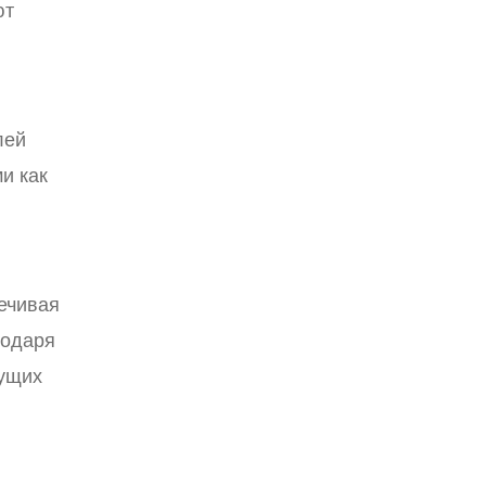
ют
лей
и как
ечивая
годаря
дущих