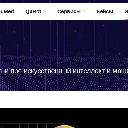
QuMed
QuBot
Сервисы
Кейсы
И
тьи про искусственный интеллект и маш