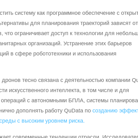
тить систему как программное обеспечение с откры
тернативы для планирования траекторий зависят от
 что ограничивает доступ к технологии для неболь
манитарных организаций. Устранение этих барьеров
ций в сфере робототехники и использования
 дронов тесно связана с деятельностью компании Q
и искусственного интеллекта, в том числе и для
я операций с автономными БПЛА, системы планиров
анично дополнять работу QuData по
созданию эффек
среды с высоким уровнем риска.
жает современные тенденции отрасли. Исследовате