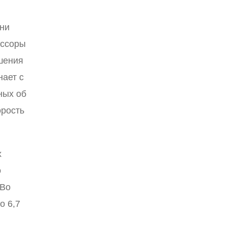
ени
ессоры
шения
нает с
ных об
орость
х
о
 Во
о 6,7