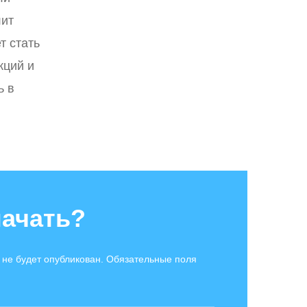
лит
т стать
кций и
ь в
начать?
 не будет опубликован. Обязательные поля