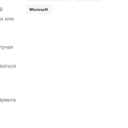
й
Microsoft
ах или
случае
иваться
Эрмита