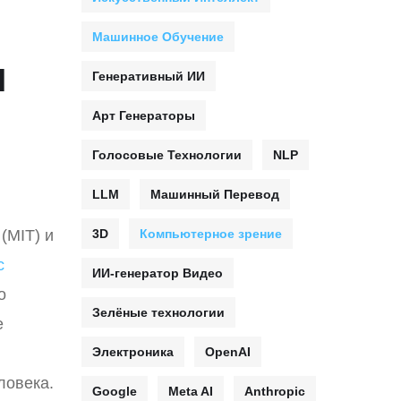
Машинное Обучение
я
Генеративный ИИ
Арт Генераторы
Голосовые Технологии
NLP
LLM
Машинный Перевод
(MIT) и
3D
Компьютерное зрение
с
ИИ-генератор Видео
о
Зелёные технологии
е
Электроника
OpenAI
ловека.
Google
Meta AI
Anthropic