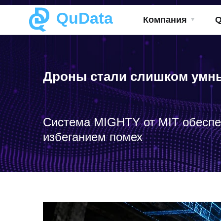
QuData
Компания
Дроны стали слишком умн
Система MIGHTY от MIT обеспе
избеганием помех