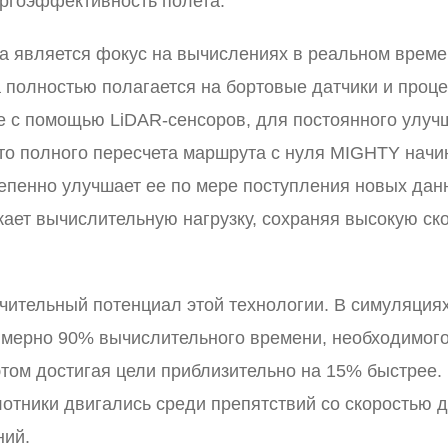
ергоэффективность полета.
а является фокус на вычислениях в реальном врем
 полностью полагается на бортовые датчики и проц
ые с помощью LiDAR-сенсоров, для постоянного улуч
то полного пересчета маршрута с нуля MIGHTY начи
тепенно улучшает ее по мере поступления новых дан
ает вычислительную нагрузку, сохраняя высокую ск
чительный потенциал этой технологии. В симуляция
имерно 90% вычислительного времени, необходимог
ом достигая цели приблизительно на 15% быстрее.
тники двигались среди препятствий со скоростью д
ний.