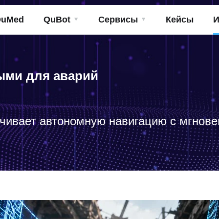
QuMed
QuBot
Сервисы
Кейсы
И
ыми для аварий
чивает автономную навигацию с мгнов