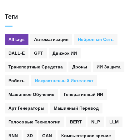
Теги
All tags
Автоматизация
Нейронная Сеть
DALL-E
GPT
Движок ИИ
Транспортные Средства
Дроны
ИИ Защита
Роботы
Искусственный Интеллект
Машинное Обучение
Генеративный ИИ
Арт Генераторы
Машинный Перевод
Голосовые Технологии
BERT
NLP
LLM
RNN
3D
GAN
Компьютерное зрение