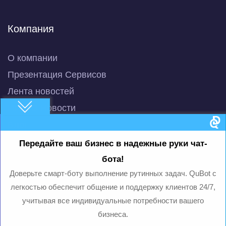
Компания
О компании
Презентация Сервисов
Лента новостей
ИИ/МО Новости
Блог
Машинное обучение
Передайте ваш бизнес в надежные руки чат-
Умный чат-бот с ИИ
бота!
QuBot Pitch Deck
Доверьте смарт-боту выполнение рутинных задач. QuBot с
легкостью обеспечит общение и поддержку клиентов 24/7,
QuBot White Paper
учитывая все индивидуальные потребности вашего
Privacy Policy
бизнеса.
Terms of use