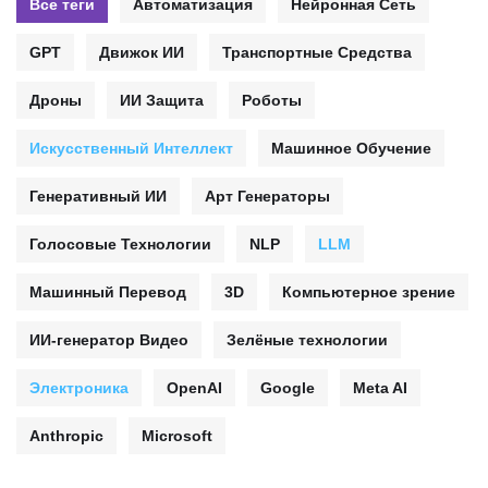
Все теги
Автоматизация
Нейронная Сеть
GPT
Движок ИИ
Транспортные Средства
Дроны
ИИ Защита
Роботы
Искусственный Интеллект
Машинное Обучение
Генеративный ИИ
Арт Генераторы
Голосовые Технологии
NLP
LLM
Машинный Перевод
3D
Компьютерное зрение
ИИ-генератор Видео
Зелёные технологии
Электроника
OpenAI
Google
Meta AI
Anthropic
Microsoft