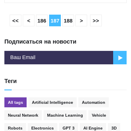
<<
<
186
187
188
>
>>
Подписаться на новости
Теги
All tags
Artificial Intelligence
Automation
Neural Network
Machine Learning
Vehicle
Robots
Electronics
GPT 3
AI Engine
3D