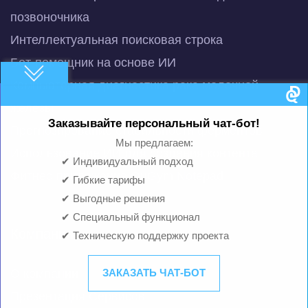
позвоночника
Интеллектуальная поисковая строка
Бот-помощник на основе ИИ
Компьютерная диагностика рака молочной
железы
Заказывайте персональный чат-бот!
Прогнозирование стабильности ферментов
Мы предлагаем:
Использование ИИ для создания контента
✔ Индивидуальный подход
Фитнес-приложение QuGym Notepad
✔ Гибкие тарифы
✔ Выгодные решения
✔ Специальный функционал
Компания
✔ Техническую поддержку проекта
О компании
ЗАКАЗАТЬ ЧАТ-БОТ
Презентация Сервисов