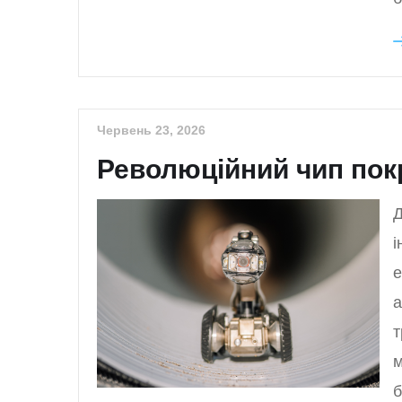
Червень 23, 2026
Революційний чип пок
Д
і
е
а
т
м
б