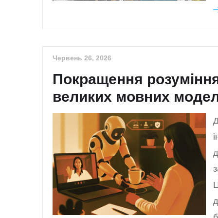
Червень 26, 2026
Покращення розумінн
великих мовних модел
Д
і
д
з
Ц
д
б