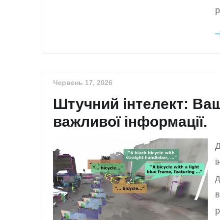
р
Червень 17, 2026
Штучний інтелект: Ваш
важливої інформації.
Д
і
д
в
р