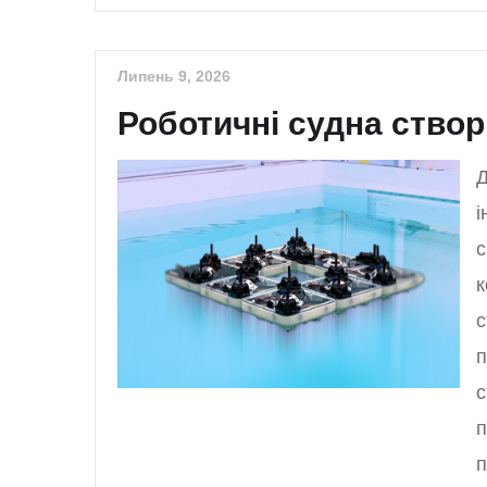
Липень 9, 2026
Роботичні судна ство
Д
і
с
к
с
п
с
п
п