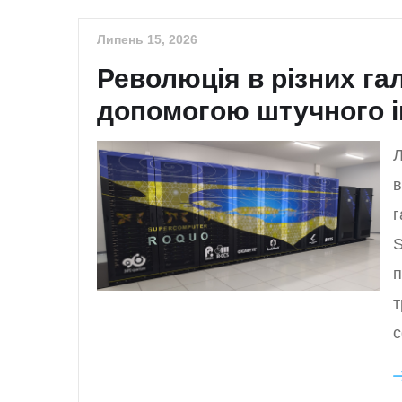
Липень 15, 2026
Революція в різних га
допомогою штучного ін
Л
в
г
S
п
т
с