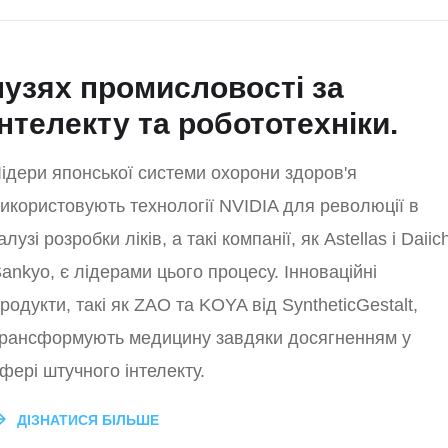
лузях промисловості за
телекту та робототехніки.
ідери японської системи охорони здоров'я
икористовують технології NVIDIA для революції в
алузі розробки ліків, а такі компанії, як Astellas і Daiich
ankyo, є лідерами цього процесу. Інноваційні
родукти, такі як ZAO та KOYA від SyntheticGestalt,
рансформують медицину завдяки досягненням у
фері штучного інтелекту.
ДІЗНАТИСЯ БІЛЬШЕ