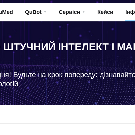
uMed
QuBot
Сервіси
Кейси
Інф
О ШТУЧНИЙ ІНТЕЛЕКТ І 
дня! Будьте на крок попереду: дізнавайт
ологій