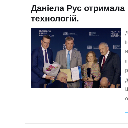
Даніела Рус отримала 
технологій.
Д
і
н
і
р
д
Ш
о