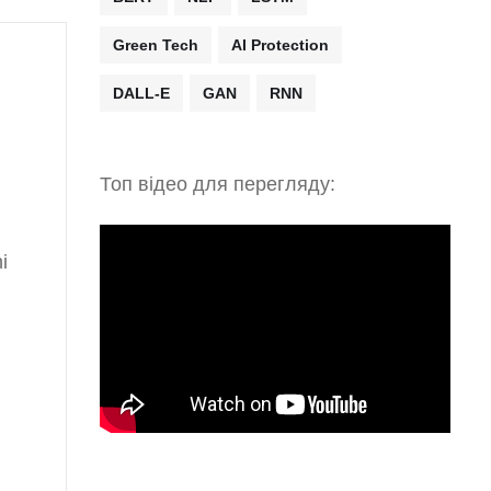
Green Tech
AI Protection
DALL-E
GAN
RNN
Топ відео для перегляду:
i