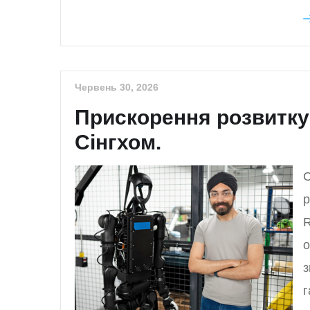
Червень 30, 2026
Прискорення розвитку
Сінгхом.
С
р
R
о
з
г