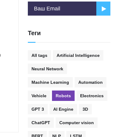
Теги
о
All tags
Artificial Intelligence
Neural Network
Machine Learning
Automation
Vehicle
Robots
Electronics
GPT 3
AI Engine
3D
ChatGPT
Computer vision
BERT
NLP
LSTM