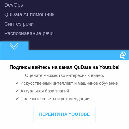
DevOps
QuData AI-помощник
Синтез речи
Распознавание речи
Кейсы
Подписывайтесь на канал QuData на Youtube!
Чат-бот для опросов в социальных сетях
Оцените множество интересных видео.
Анализ игровых процессов
✔ Искусственный интеллект и машинное обучение
✔ Актуальная база знаний
Система анализа и ответов на отзывы
✔ Полезные советы и рекомендации
Управление с помощью глаз
Команды вашего голосового помощника
ПЕРЕЙТИ НА YOUTUBE
Исследования "Common Sense"