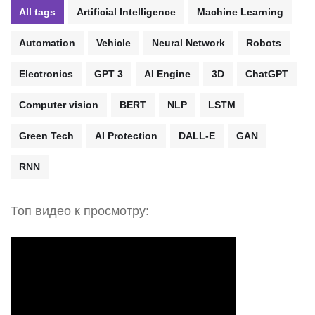
All tags
Artificial Intelligence
Machine Learning
Automation
Vehicle
Neural Network
Robots
Electronics
GPT 3
AI Engine
3D
ChatGPT
Computer vision
BERT
NLP
LSTM
Green Tech
AI Protection
DALL-E
GAN
RNN
Топ видео к просмотру: