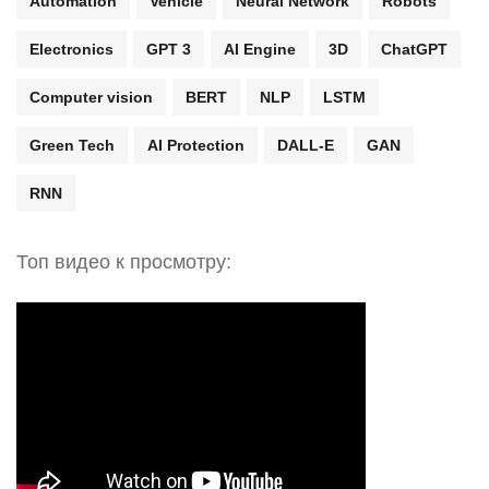
Automation
Vehicle
Neural Network
Robots
Electronics
GPT 3
AI Engine
3D
ChatGPT
Computer vision
BERT
NLP
LSTM
Green Tech
AI Protection
DALL-E
GAN
RNN
Топ видео к просмотру: