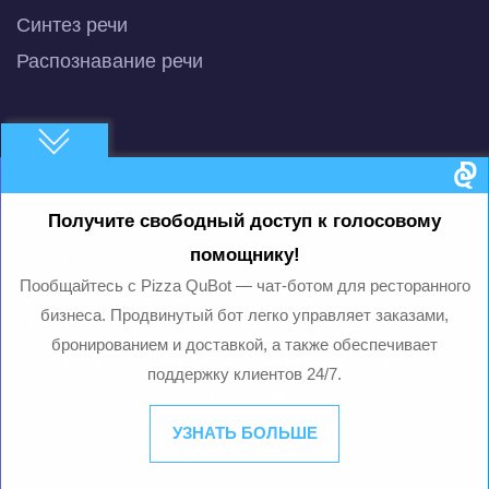
Синтез речи
Распознавание речи
Кейсы
Чат-бот для опросов в социальных сетях
Получите свободный доступ к голосовому
Анализ игровых процессов
помощнику!
Система анализа и ответов на отзывы
Пообщайтесь с Pizza QuBot — чат-ботом для ресторанного
бизнеса. Продвинутый бот легко управляет заказами,
Управление с помощью глаз
бронированием и доставкой, а также обеспечивает
Команды вашего голосового помощника
поддержку клиентов 24/7.
Исследования "Common Sense"
Платформа для создания чат-ботов
УЗНАТЬ БОЛЬШЕ
Чат-бот с ИИ для беженцев