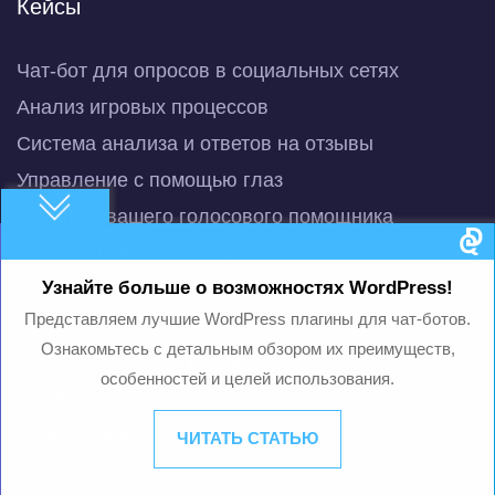
Кейсы
Чат-бот для опросов в социальных сетях
Анализ игровых процессов
Система анализа и ответов на отзывы
Управление с помощью глаз
Команды вашего голосового помощника
Исследования "Common Sense"
Узнайте больше о возможностях WordPress!
Платформа для создания чат-ботов
Представляем лучшие WordPress плагины для чат-ботов.
Чат-бот с ИИ для беженцев
Ознакомьтесь с детальным обзором их преимуществ,
Анализ сетчатки с помощью ИИ
особенностей и целей использования.
Выявление переломов в шейном отделе
позвоночника
ЧИТАТЬ СТАТЬЮ
Интеллектуальная поисковая строка