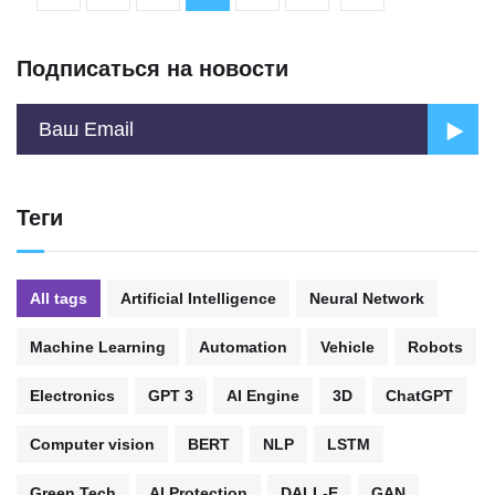
Подписаться на новости
Теги
All tags
Artificial Intelligence
Neural Network
Machine Learning
Automation
Vehicle
Robots
Electronics
GPT 3
AI Engine
3D
ChatGPT
Computer vision
BERT
NLP
LSTM
Green Tech
AI Protection
DALL-E
GAN