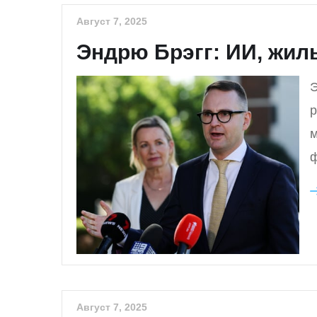
Август 7, 2025
Эндрю Брэгг: ИИ, жил
Э
р
м
ф
Август 7, 2025