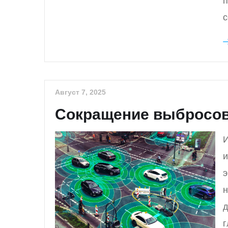
п
с
Август 7, 2025
Сокращение выбросов:
И
и
э
н
д
г