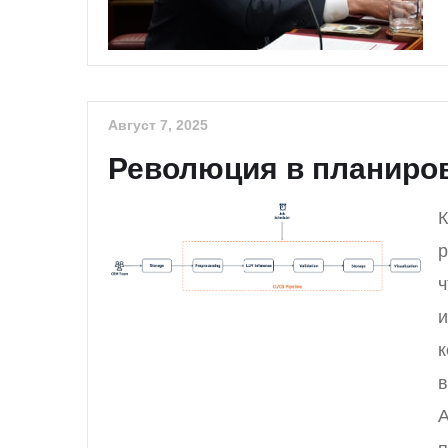
Август 7, 2025
Революция в планиров
К
р
ч
и
к
в
A