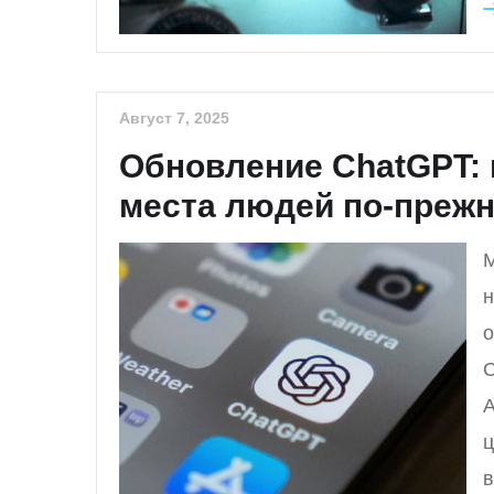
Август 7, 2025
Обновление ChatGPT: 
места людей по-прежн
М
н
о
С
A
ц
в