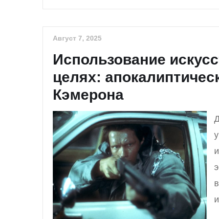
Август 7, 2025
Использование искусс
целях: апокалиптичес
Кэмерона
Д
у
и
э
в
и