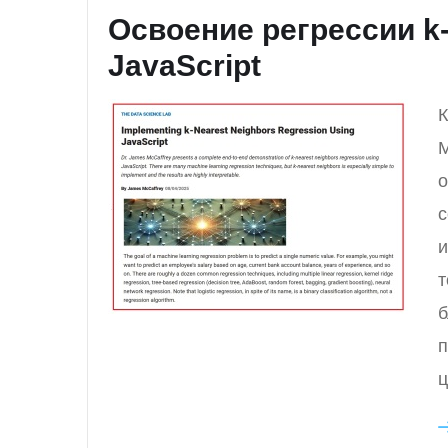
Освоение регрессии k
JavaScript
К
M
о
с
и
т
б
п
ц