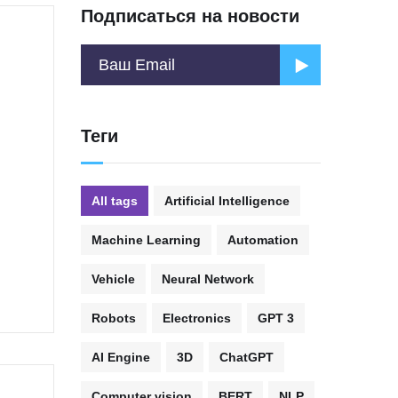
Подписаться на новости
Теги
All tags
Artificial Intelligence
Machine Learning
Automation
Vehicle
Neural Network
Robots
Electronics
GPT 3
AI Engine
3D
ChatGPT
Computer vision
BERT
NLP