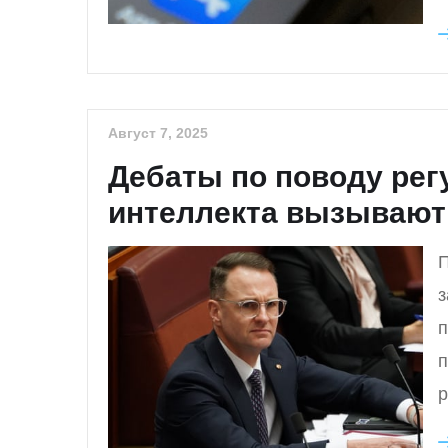
Август 7, 2025
Дебаты по поводу рег
интеллекта вызывают
П
з
п
п
р