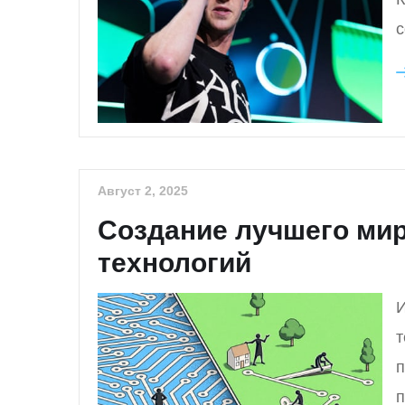
с
Август 2, 2025
Создание лучшего ми
технологий
И
т
п
п