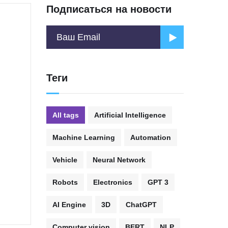
Подписаться на новости
и
Теги
All tags
Artificial Intelligence
Machine Learning
Automation
Vehicle
Neural Network
Robots
Electronics
GPT 3
AI Engine
3D
ChatGPT
Computer vision
BERT
NLP