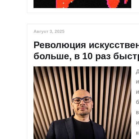
Август 3, 2025
Революция искусственн
больше, в 10 раз быст
Д
и
и
б
в
и
к