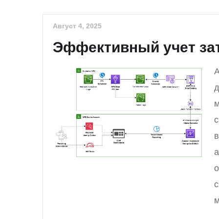
Август 4, 2025
Эффективный учет зат
A
д
м
с
в
а
о
с
м