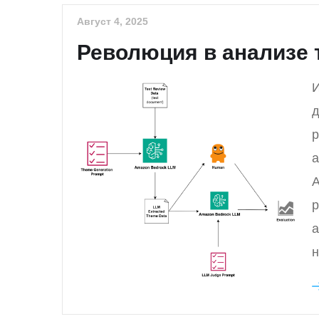
Август 4, 2025
Революция в анализе 
И
д
р
а
A
р
а
н