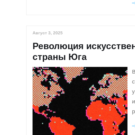
Август 3, 2025
Революция искусствен
страны Юга
В
с
у
и
р