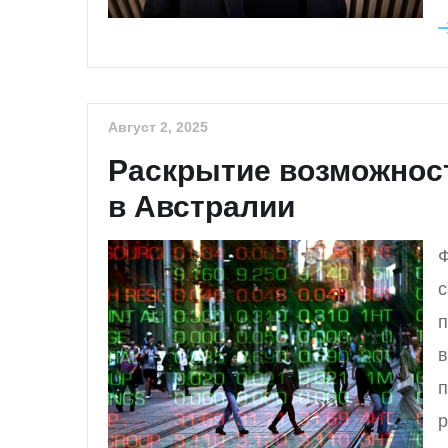
Август 2, 2025
Раскрытие возможност
в Австралии
Ф
с
п
в
п
р