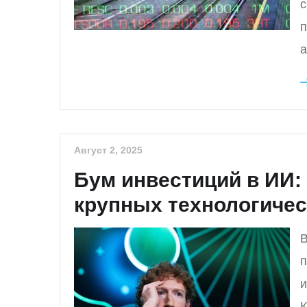
с
п
а
Август 2, 2025
Бум инвестиций в ИИ:
крупных технологичес
В
п
и
К