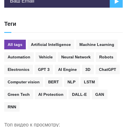
Теги
All tags
Artificial Intelligence
Machine Learning
Automation
Vehicle
Neural Network
Robots
Electronics
GPT 3
AI Engine
3D
ChatGPT
Computer vision
BERT
NLP
LSTM
Green Tech
AI Protection
DALL-E
GAN
RNN
Топ видео к просмотру: