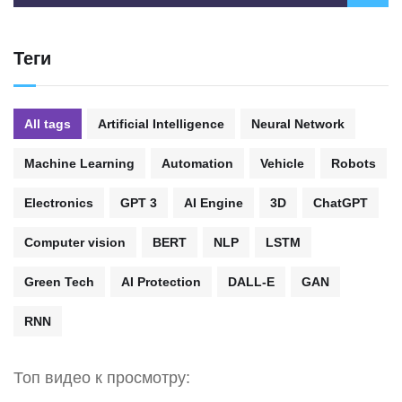
Теги
All tags
Artificial Intelligence
Neural Network
Machine Learning
Automation
Vehicle
Robots
Electronics
GPT 3
AI Engine
3D
ChatGPT
Computer vision
BERT
NLP
LSTM
Green Tech
AI Protection
DALL-E
GAN
RNN
Топ видео к просмотру: