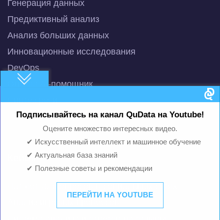
Генерация данных
Предиктивный анализ
Анализ больших данных
Инновационные исследования
DevOps
QuData AI-помощник
Синтез речи
Подписывайтесь на канал QuData на Youtube!
Распознавание речи
Оцените множество интересных видео.
✔ Искусственный интеллект и машинное обучение
✔ Актуальная база знаний
Кейсы
✔ Полезные советы и рекомендации
Чат-бот для опросов в социальных сетях
ПЕРЕЙТИ НА YOUTUBE
Анализ игровых процессов
Система анализа и ответов на отзывы