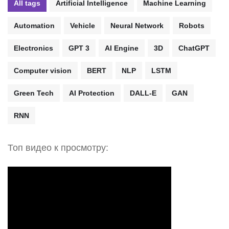
All tags
Artificial Intelligence
Machine Learning
Automation
Vehicle
Neural Network
Robots
Electronics
GPT 3
AI Engine
3D
ChatGPT
Computer vision
BERT
NLP
LSTM
Green Tech
AI Protection
DALL-E
GAN
RNN
Топ видео к просмотру: