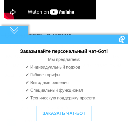
Свяжитесь с нами
Позвоните нам или зайдите в любое время, мы
Заказывайте персональный чат-бот!
постараемся ответить на все запросы в течение
Мы предлагаем:
24 часов в рабочие дни. Будем рады ответить на
✔ Индивидуальный подход
ваши вопросы.
✔ Гибкие тарифы
✔ Выгодные решения
✔ Специальный функционал
Адрес:
✔ Техническую поддержку проекта
ул. Вознесенская, 53
Днепр, Украина, 49000
ЗАКАЗАТЬ ЧАТ-БОТ
Почта: