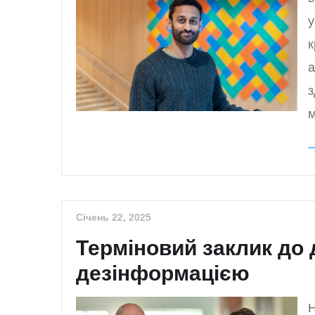
у
к
а
з
м
Січень 22, 2025
Терміновий заклик до 
дезінформацією
Н