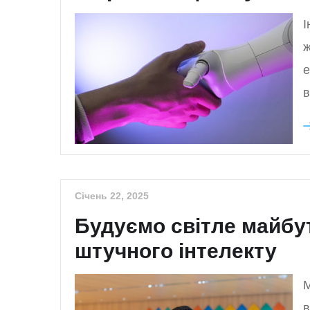
І
ж
е
в
Січень 22, 2025
Будуємо світле майбу
штучного інтелекту
М
в