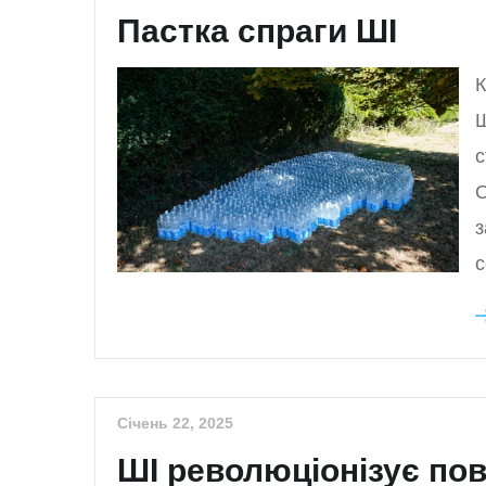
Пастка спраги ШІ
К
Ш
с
О
з
с
Січень 22, 2025
ШІ революціонізує по