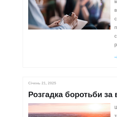
м
в
с
п
с
р
Січень 21, 2025
Розгадка боротьби за
Ш
т