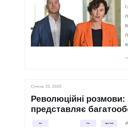
г
п
в
п
м
Січень 22, 2025
Революційні розмови:
представляє багатооб
A