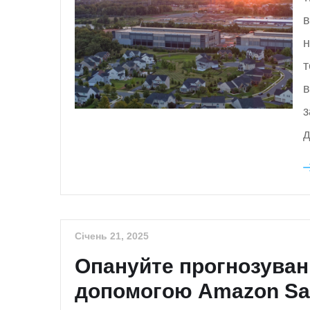
в
н
т
в
з
д
Січень 21, 2025
Опануйте прогнозуванн
допомогою Amazon Sa