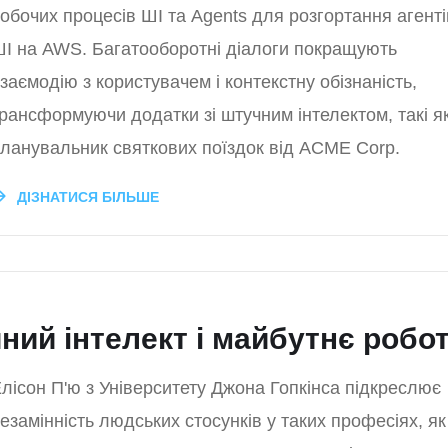
обочих процесів ШІ та Agents для розгортання агенті
І на AWS. Багатооборотні діалоги покращують
заємодію з користувачем і контекстну обізнаність,
рансформуючи додатки зі штучним інтелектом, такі я
ланувальник святкових поїздок від ACME Corp.
ДІЗНАТИСЯ БІЛЬШЕ
ий інтелект і майбутнє робо
лісон П'ю з Університету Джона Гопкінса підкреслює
езамінність людських стосунків у таких професіях, як