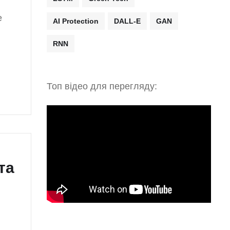
е
AI Protection
DALL-E
GAN
RNN
Топ відео для перегляду:
та