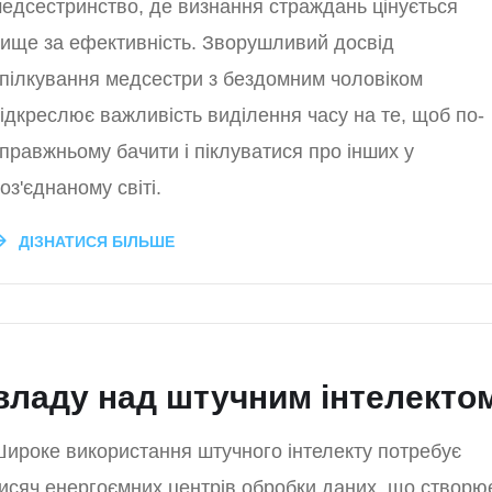
едсестринство, де визнання страждань цінується
ище за ефективність. Зворушливий досвід
пілкування медсестри з бездомним чоловіком
ідкреслює важливість виділення часу на те, щоб по-
правжньому бачити і піклуватися про інших у
оз'єднаному світі.
ДІЗНАТИСЯ БІЛЬШЕ
 владу над штучним інтелекто
ироке використання штучного інтелекту потребує
исяч енергоємних центрів обробки даних, що створю