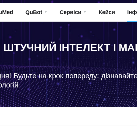
uMed
QuBot
Сервіси
Кейси
Інф
О ШТУЧНИЙ ІНТЕЛЕКТ І 
дня! Будьте на крок попереду: дізнавайт
ологій