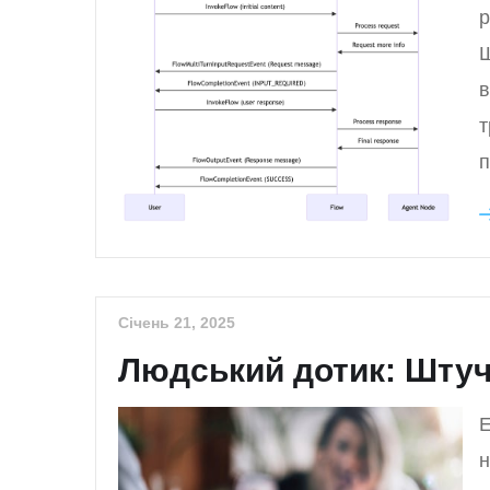
р
Ш
в
т
п
Січень 21, 2025
Людський дотик: Штучн
Е
н