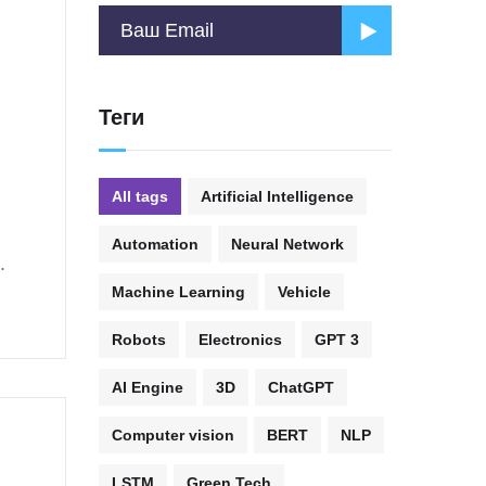
Теги
All tags
Artificial Intelligence
Automation
Neural Network
.
Machine Learning
Vehicle
Robots
Electronics
GPT 3
AI Engine
3D
ChatGPT
Computer vision
BERT
NLP
LSTM
Green Tech