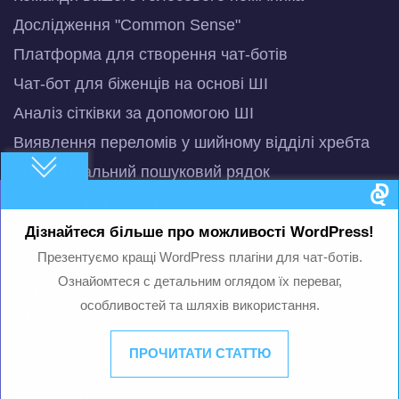
Дослідження "Common Sense"
Платформа для створення чат-ботів
Чат-бот для біженців на основі ШІ
Аналіз сітківки за допомогою ШІ
Виявлення переломів у шийному відділі хребта
Інтелектуальний пошуковий рядок
Бот-помічник на основі ШІ
Комп’ютерна діагностика раку молочної залози
Дізнайтеся більше про можливості WordPress!
Презентуємо кращі WordPress плагіни для чат-ботів.
Прогнозування стабільності ферментів
Ознайомтеся с детальним оглядом їх переваг,
Використання ШІ для створення контенту
особливостей та шляхів використання.
Фітнес-застосунок QuGym Notepad
ПРОЧИТАТИ СТАТТЮ
Компанія