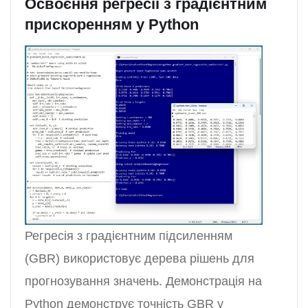
Освоєння регресії з градієнтним
прискоренням у Python
Регресія з градієнтним підсиленням
(GBR) використовує дерева рішень для
прогнозування значень. Демонстрація на
Python демонструє точність GBR у