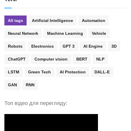
All tags
Artificial Intelligence
Automation
Neural Network
Machine Learning
Vehicle
Robots
Electronics
GPT 3
AI Engine
3D
ChatGPT
Computer vision
BERT
NLP
LSTM
Green Tech
AI Protection
DALL-E
GAN
RNN
Топ відео для перегляду: