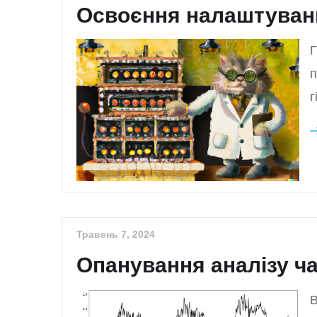
Освоєння налаштуванн
Г
п
г
Травень 7, 2024
Опанування аналізу ча
В