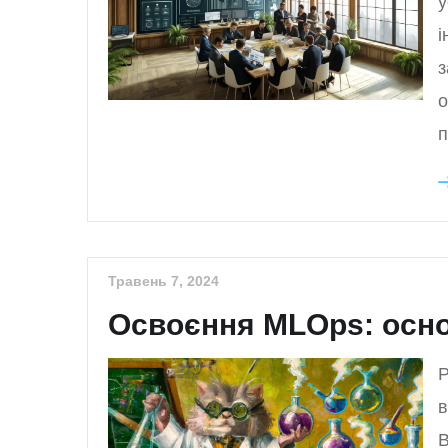
у
і
з
о
п
Травень 7, 2024
Освоєння MLOps: осно
Р
в
В