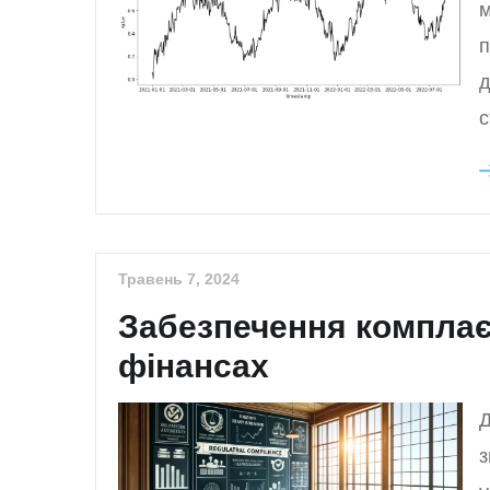
м
п
д
с
Травень 7, 2024
Забезпечення комплає
фінансах
Д
з