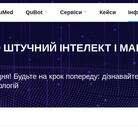
uMed
QuBot
Сервіси
Кейси
Інф
О ШТУЧНИЙ ІНТЕЛЕКТ І 
дня! Будьте на крок попереду: дізнавайт
ологій