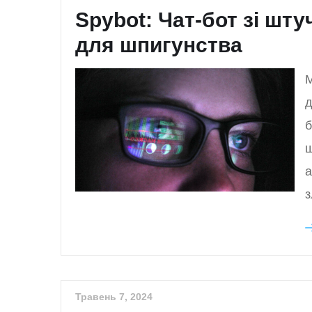
Spybot: Чат-бот зі шту
для шпигунства
M
д
б
ш
а
з
Травень 7, 2024