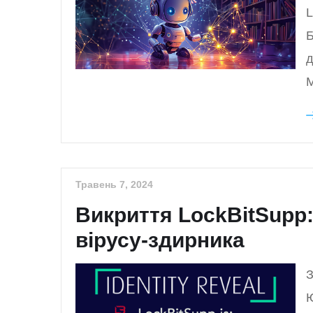
L
Б
д
M
Травень 7, 2024
Викриття LockBitSupp
вірусу-здирника
З
Ю