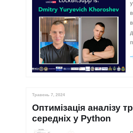
у
в
в
д
п
Травень 7, 2024
Оптимізація аналізу т
середніх у Python