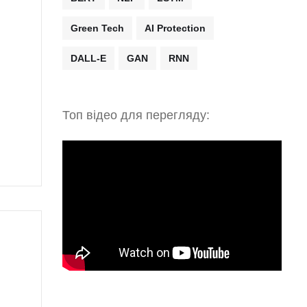
Green Tech
AI Protection
DALL-E
GAN
RNN
.
Топ відео для перегляду:
я