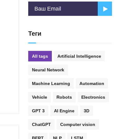
Теги
All tags
Artificial Intelligence
Neural Network
Machine Learning
Automation
Vehicle
Robots
Electronics
GPT 3
AI Engine
3D
ChatGPT
Computer vision
BERT
NLP
LSTM