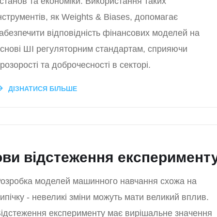
станов та економіки. Використання таких
нструментів, як Weights & Biases, допомагає
абезпечити відповідність фінансових моделей на
снові ШІ регуляторним стандартам, сприяючи
розорості та доброчесності в секторі.
ДІЗНАТИСЯ БІЛЬШЕ
ви відстеження експеримент
озробка моделей машинного навчання схожа на
ипічку - невеликі зміни можуть мати великий вплив.
ідстеження експерименту має вирішальне значення