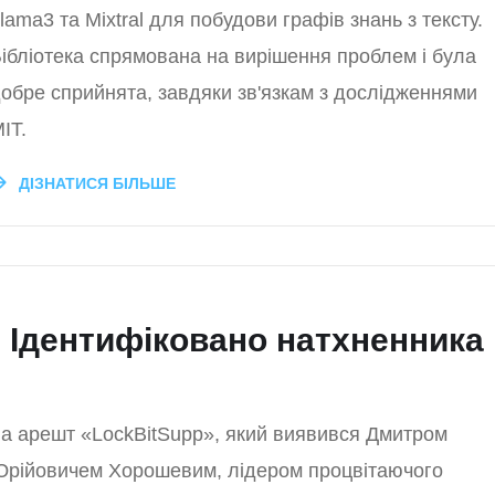
lama3 та Mixtral для побудови графів знань з тексту.
ібліотека спрямована на вирішення проблем і була
обре сприйнята, завдяки зв'язкам з дослідженнями
IT.
ДІЗНАТИСЯ БІЛЬШЕ
: Ідентифіковано натхненника
а арешт «LockBitSupp», який виявився Дмитром
рійовичем Хорошевим, лідером процвітаючого