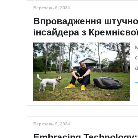
Березень 9, 2024
Впровадження штучног
інсайдера з Кремнієво
М
с
а
Березень 9, 2024
Embracing Technology: