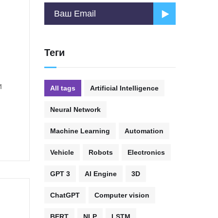
Теги
и
All tags
Artificial Intelligence
Neural Network
Machine Learning
Automation
Vehicle
Robots
Electronics
GPT 3
AI Engine
3D
ChatGPT
Computer vision
BERT
NLP
LSTM