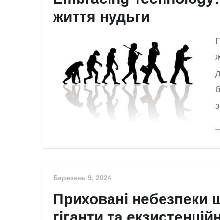
життя нудьги
П
ж
д
б
з
Березень 9, 2024
Приховані небезпеки ш
гіганти та екзистенцій