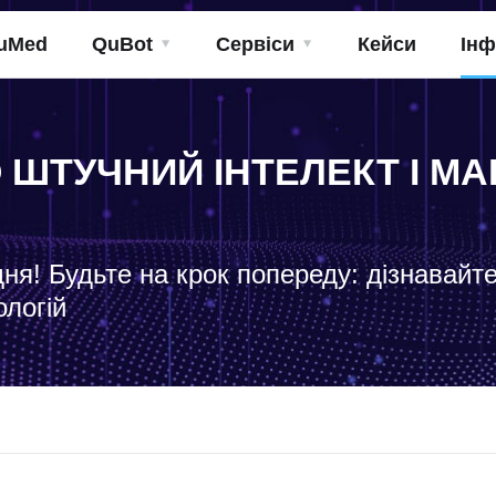
uMed
QuBot
Сервіси
Кейси
Інф
О ШТУЧНИЙ ІНТЕЛЕКТ І 
дня! Будьте на крок попереду: дізнавайт
ологій