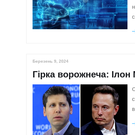
н
с
Березень 9, 2024
Гірка ворожнеча: Ілон
С
с
в