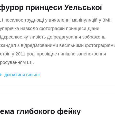
офурор принцеси Уельської
І посилює труднощі у виявленні маніпуляцій у ЗМІ;
уперечка навколо фотографій принцеси Діани
ідкреслює чутливість до редагування зображень.
кандал з відредагованими весільними фотографіям
етрін у 2011 році провіщає нинішнє занепокоєння
росуванням ШІ.
ДІЗНАТИСЯ БІЛЬШЕ
лема глибокого фейку