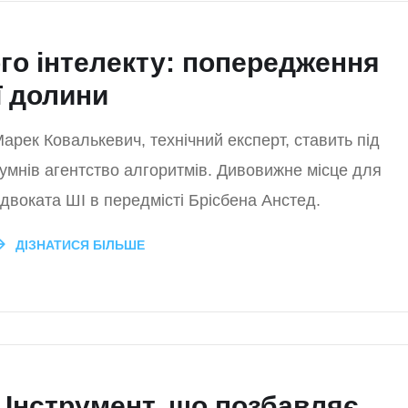
о інтелекту: попередження
ї долини
арек Ковалькевич, технічний експерт, ставить під
умнів агентство алгоритмів. Дивовижне місце для
двоката ШІ в передмісті Брісбена Анстед.
ДІЗНАТИСЯ БІЛЬШЕ
 Інструмент, що позбавляє