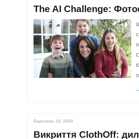
The AI Challenge: Фот
Ш
с
п
С
К
п
Березень 10, 2024
Викриття ClothOff: ди