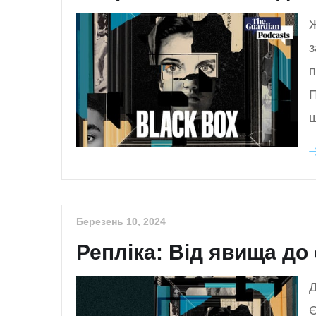
Ж
з
п
П
щ
Березень 10, 2024
Репліка: Від явища до
Д
Є