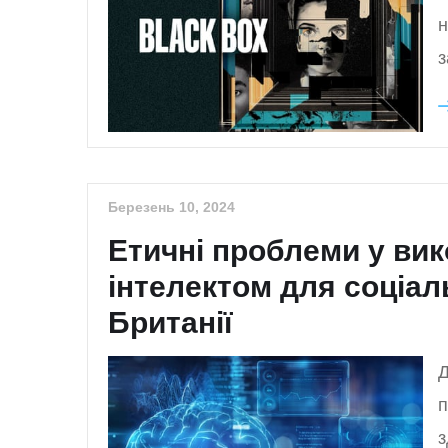
н
з
Березень 10, 2024
Етичні проблеми у вик
інтелектом для соціал
Британії
Д
п
з