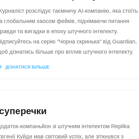
урналіст розслідує таємничу AI-компанію, яка стоїть
а глобальним хаосом фейків, піднімаючи питання
равди та вигадки в епоху штучного інтелекту.
ідписуйтесь на серію "Чорна скринька" від Guardian,
об дізнатись більше про вплив штучного інтелекту.
ДІЗНАТИСЯ БІЛЬШЕ
 суперечки
одаток-компаньйон зі штучним інтелектом Replika
вгенії Куйди мав світовий успіх, але зіткнувся з