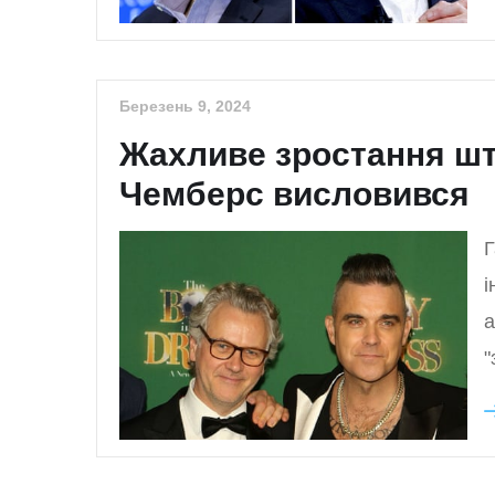
Березень 9, 2024
Жахливе зростання шту
Чемберс висловився
Г
і
а
"