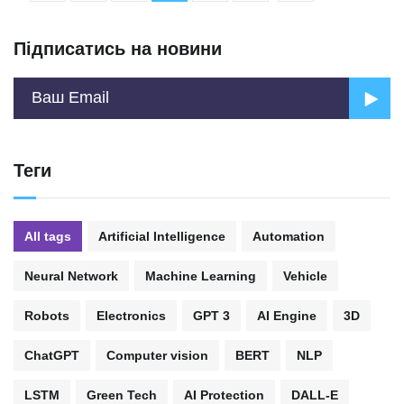
Підписатись на новини
Теги
All tags
Artificial Intelligence
Automation
Neural Network
Machine Learning
Vehicle
Robots
Electronics
GPT 3
AI Engine
3D
ChatGPT
Computer vision
BERT
NLP
LSTM
Green Tech
AI Protection
DALL-E