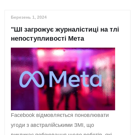
Березень 1, 2024
"ШІ загрожує журналістиці на тлі
непоступливості Мета
Facebook відмовляється поновлювати
угоди з австралійськими ЗМІ, що
викликає побоювання щодо роботів, які