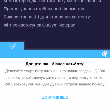
Комп’ютерна діагностика раку молочної залози
Прогнозування стабільності ферментів
Використання ШІ для створення контенту
Фітнес-застосунок QuGym Notepad
Компанія
Про компанію
Довірте ваш бізнес чат-боту!
Презентація сервісів
Делегуйте смарт-боту виконання рутинних завдань. QuBot
Стрічка новин
з легкістю забезпечує спілкування та підтримку клієнтів
ШІ/МН Новини
24/7, враховуючи усі індивідуальні потреби вашого бізнесу.
Блог
ДОКЛАДНІШЕ
Машинне навчання
Розумний чат-бот з ШІ