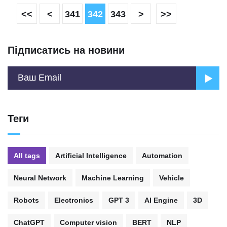
<<
<
341
342
343
>
>>
Підписатись на новини
Теги
All tags
Artificial Intelligence
Automation
Neural Network
Machine Learning
Vehicle
Robots
Electronics
GPT 3
AI Engine
3D
ChatGPT
Computer vision
BERT
NLP