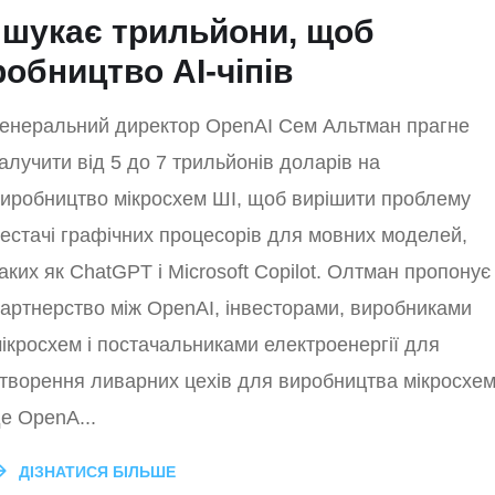
 шукає трильйони, щоб
обництво АІ-чіпів
енеральний директор OpenAI Сем Альтман прагне
алучити від 5 до 7 трильйонів доларів на
иробництво мікросхем ШІ, щоб вирішити проблему
естачі графічних процесорів для мовних моделей,
аких як ChatGPT і Microsoft Copilot. Олтман пропонує
артнерство між OpenAI, інвесторами, виробниками
ікросхем і постачальниками електроенергії для
творення ливарних цехів для виробництва мікросхем
е OpenA...
ДІЗНАТИСЯ БІЛЬШЕ