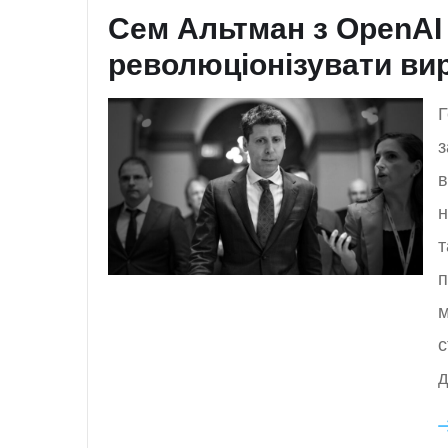
Сем Альтман з OpenAI
революціонізувати вир
Г
з
в
н
т
п
м
с
д