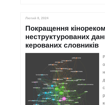
Лютий 8, 2024
Покращення кінореком
неструктурованих дан
керованих словників
Р
о
н
д
с
р
к