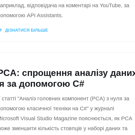
априклад, відповідача на коментарі на YouTube, за
опомогою API Assistants.
ДІЗНАТИСЯ БІЛЬШЕ
 PCA: спрощення аналізу дани
я за допомогою C#
 статті "Аналіз головних компонент (PCA) з нуля за
опомогою класичної техніки на C#" у журналі
icrosoft Visual Studio Magazine пояснюється, як PCA
оже зменшити кількість стовпців у наборі даних та