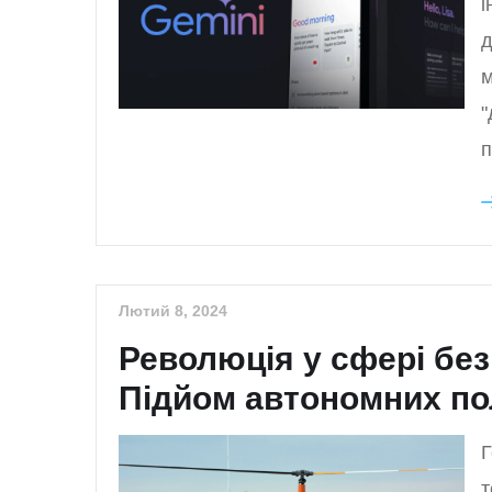
і
д
м
"
п
Лютий 8, 2024
Революція у сфері без
Підйом автономних по
Г
т