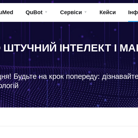
uMed
QuBot
Сервіси
Кейси
Інф
О ШТУЧНИЙ ІНТЕЛЕКТ І 
дня! Будьте на крок попереду: дізнавайт
ологій