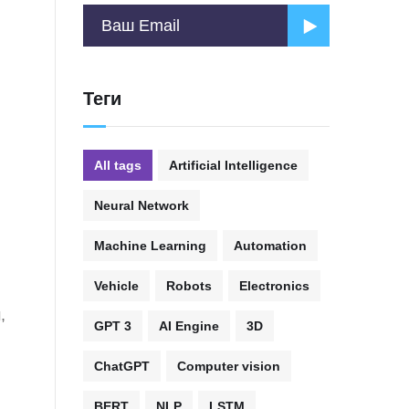
Теги
All tags
Artificial Intelligence
Neural Network
Machine Learning
Automation
Vehicle
Robots
Electronics
,
GPT 3
AI Engine
3D
ChatGPT
Computer vision
BERT
NLP
LSTM