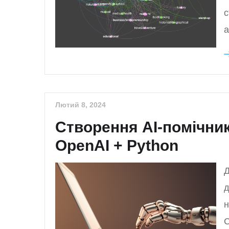
с
а
Лютий 8, 2024
Створення АІ-помічник
OpenAI + Python
Д
д
н
С