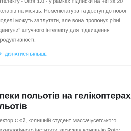
нтелекту - Ultra 1.0 - у рамках підписки на неї за 20
оларів на місяць. Номенклатура та доступ до нової
оделі можуть заплутати, але вона пропонує різні
двигуни" штучного інтелекту для підвищення
родуктивності.
ДІЗНАТИСЯ БІЛЬШЕ
пеки польотів на гелікоптерах
льотів
ектор Сюй, колишній студент Массачусетського
ехнологічного інституту, заснував компанію Rotor