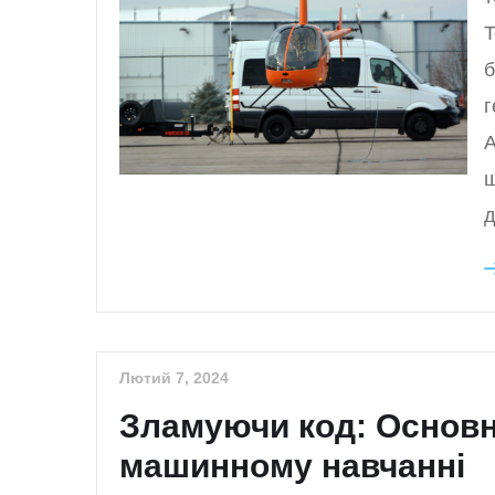
T
б
г
А
ш
д
Лютий 7, 2024
Зламуючи код: Основні
машинному навчанні