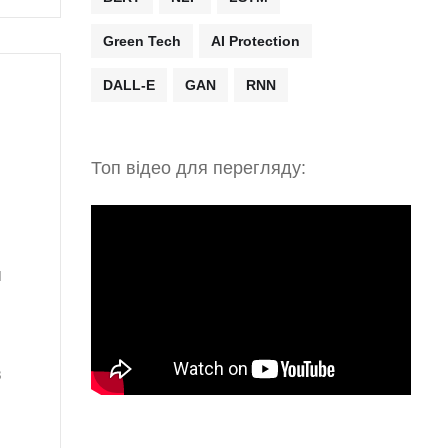
Green Tech
AI Protection
DALL-E
GAN
RNN
Топ відео для перегляду:
я
в