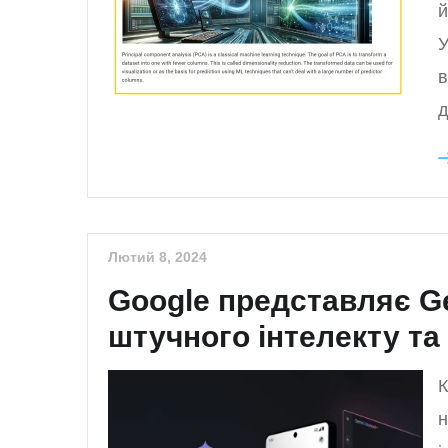
й
У
в
д
Лютий 8, 2024
Google представляє G
штучного інтелекту та 
К
н