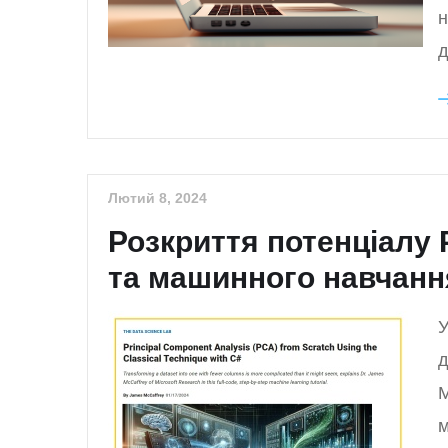
н
д
Лютий 8, 2024
Розкриття потенціалу
та машинного навчанн
У
д
M
м