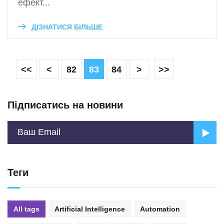
ефект...
ДІЗНАТИСЯ БІЛЬШЕ
<<
<
82
83
84
>
>>
Підписатись на новини
Теги
All tags
Artificial Intelligence
Automation