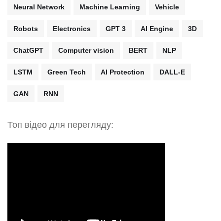
Neural Network
Machine Learning
Vehicle
Robots
Electronics
GPT 3
AI Engine
3D
ChatGPT
Computer vision
BERT
NLP
LSTM
Green Tech
AI Protection
DALL-E
GAN
RNN
Топ відео для перегляду: