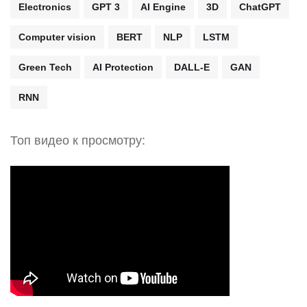
Electronics
GPT 3
AI Engine
3D
ChatGPT
Computer vision
BERT
NLP
LSTM
Green Tech
AI Protection
DALL-E
GAN
RNN
Топ видео к просмотру: