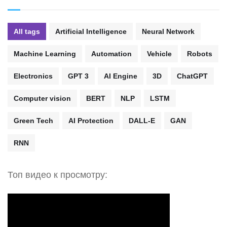
All tags
Artificial Intelligence
Neural Network
Machine Learning
Automation
Vehicle
Robots
Electronics
GPT 3
AI Engine
3D
ChatGPT
Computer vision
BERT
NLP
LSTM
Green Tech
AI Protection
DALL-E
GAN
RNN
Топ видео к просмотру: