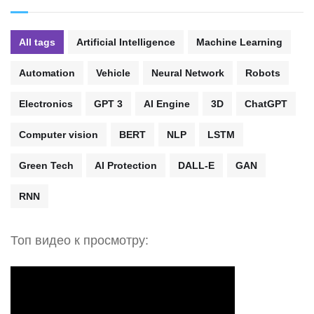
All tags
Artificial Intelligence
Machine Learning
Automation
Vehicle
Neural Network
Robots
Electronics
GPT 3
AI Engine
3D
ChatGPT
Computer vision
BERT
NLP
LSTM
Green Tech
AI Protection
DALL-E
GAN
RNN
Топ видео к просмотру: