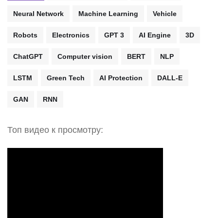
Neural Network
Machine Learning
Vehicle
Robots
Electronics
GPT 3
AI Engine
3D
ChatGPT
Computer vision
BERT
NLP
LSTM
Green Tech
AI Protection
DALL-E
GAN
RNN
Топ видео к просмотру: