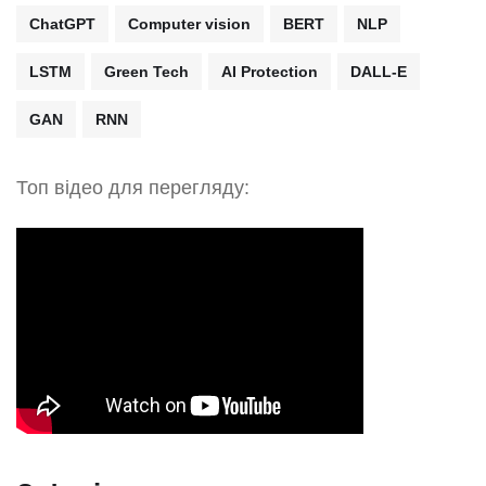
ChatGPT
Computer vision
BERT
NLP
LSTM
Green Tech
AI Protection
DALL-E
GAN
RNN
Топ відео для перегляду: