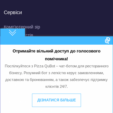
Сервіси
Комп'ютерний зір
Аналіз текстів
Автономна навігація
Отримайте вільний доступ до голосового
Генерація даних
помічника!
Предиктивний аналіз
Поспілкуйтеся з Pizza QuBot – чат-ботом для ресторанного
Аналіз великих даних
бізнесу. Розумний бот з легкістю керує замовленнями,
Інноваційні дослідження
доставкою та бронюванням, а також забезпечує підтримку
DevOps
клієнтів 24/7.
QuData AI-помічник
ДІЗНАТИСЯ БІЛЬШЕ
Синтез мовлення
Розпізнавання мовлення