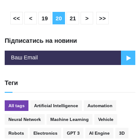
<<
<
19
20
21
>
>>
Підписатись на новини
Теги
All tags
Artificial Intelligence
Automation
Neural Network
Machine Learning
Vehicle
Robots
Electronics
GPT 3
AI Engine
3D