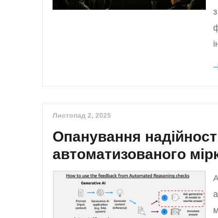
з
ф
і
Листопад 2, 2025
Опанування надійност
автоматизованого мір
A
а
м