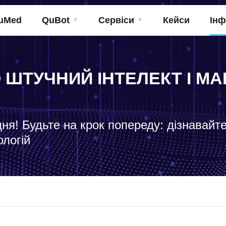
uMed
QuBot
Сервіси
Кейси
Інф
О ШТУЧНИЙ ІНТЕЛЕКТ І 
дня! Будьте на крок попереду: дізнавайт
ологій