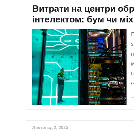
Витрати на центри об
інтелектом: бум чи мі
Г
з
п
м
ш
G
Листопад 2, 2025