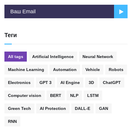
Теги
All tags
Artificial Intelligence
Neural Network
Machine Learning
Automation
Vehicle
Robots
Electronics
GPT 3
AI Engine
3D
ChatGPT
Computer vision
BERT
NLP
LSTM
Green Tech
AI Protection
DALL-E
GAN
RNN