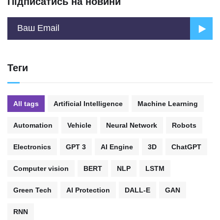
Підписатись на новини
Теги
All tags
Artificial Intelligence
Machine Learning
Automation
Vehicle
Neural Network
Robots
Electronics
GPT 3
AI Engine
3D
ChatGPT
Computer vision
BERT
NLP
LSTM
Green Tech
AI Protection
DALL-E
GAN
RNN