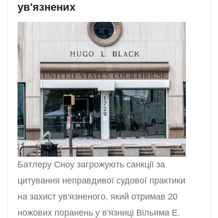
ув'язнених
Батлеру Сноу загрожують санкції за
цитування неправдивої судової практики
на захист ув'язненого, який отримав 20
ножових поранень у в'язниці Вільяма Е.