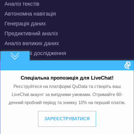
Аналіз текстів
Автономна навігація
Генерація даних
Предиктивний аналіз
Аналіз великих даних
Інноваційні дослідження
DevOps
QuData AI-помічник
Спеціальна пропозиція для LiveChat!
Синтез мовлення
Реєструйтеся на платформі QuData та створіть ваш
Розпізнавання мовлення
LiveChat акаунт за вигідними умовами. Отримайте 60-
денний пробний період та знижку 10% на перший платіж.
Кейси
ЗАРЕЄСТРУВАТИСЯ