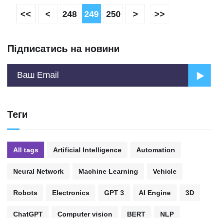
<<
<
248
249
250
>
>>
Підписатись на новини
Теги
All tags
Artificial Intelligence
Automation
Neural Network
Machine Learning
Vehicle
Robots
Electronics
GPT 3
AI Engine
3D
ChatGPT
Computer vision
BERT
NLP