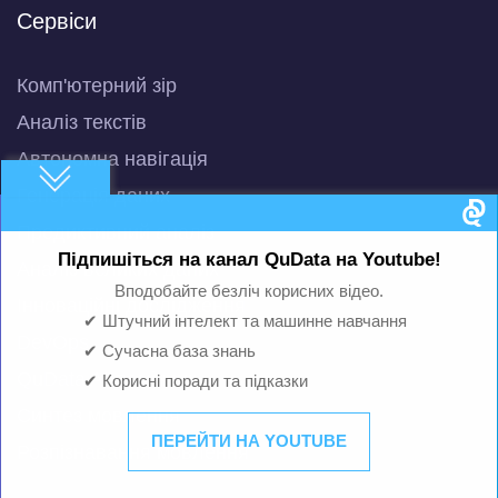
Сервіси
Комп'ютерний зір
Аналіз текстів
Автономна навігація
Генерація даних
Предиктивний аналіз
Підпишіться на канал QuData на Youtube!
Аналіз великих даних
Вподобайте безліч корисних відео.
Інноваційні дослідження
✔ Штучний інтелект та машинне навчання
DevOps
✔ Сучасна база знань
QuData AI-помічник
✔ Корисні поради та підказки
Синтез мовлення
ПЕРЕЙТИ НА YOUTUBE
Розпізнавання мовлення