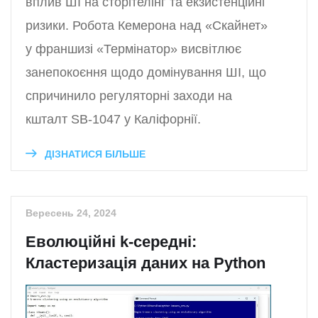
вплив ШІ на сторітелінг та екзистенційні
ризики. Робота Кемерона над «Скайнет»
у франшизі «Термінатор» висвітлює
занепокоєння щодо домінування ШІ, що
спричинило регуляторні заходи на
кшталт SB-1047 у Каліфорнії.
ДІЗНАТИСЯ БІЛЬШЕ
Вересень 24, 2024
Еволюційні k-середні:
Кластеризація даних на Python