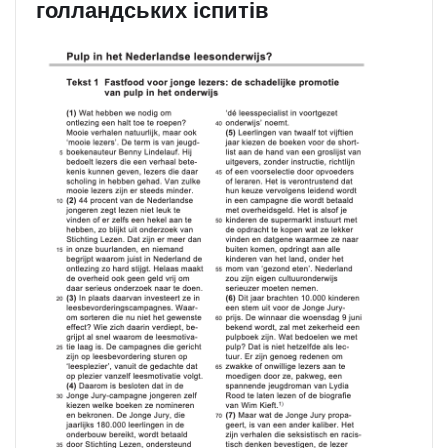
голландських іспитів