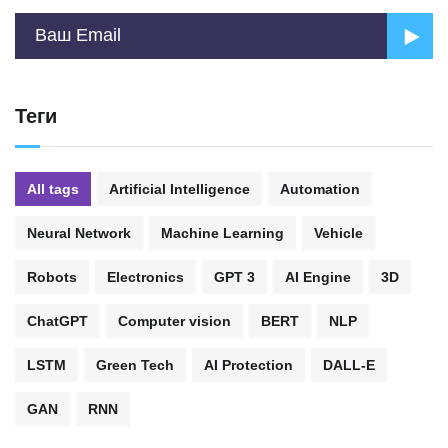
Теги
All tags
Artificial Intelligence
Automation
Neural Network
Machine Learning
Vehicle
Robots
Electronics
GPT 3
AI Engine
3D
ChatGPT
Computer vision
BERT
NLP
LSTM
Green Tech
AI Protection
DALL-E
GAN
RNN