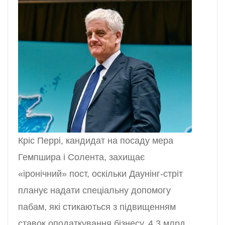
Кріс Перрі, кандидат на посаду мера
Гемпшира і Солента, захищає
«іронічний» пост, оскільки Даунінг-стріт
планує надати спеціальну допомогу
пабам, які стикаються з підвищенням
ставок оподаткування бізнесу. 4,3 млрд