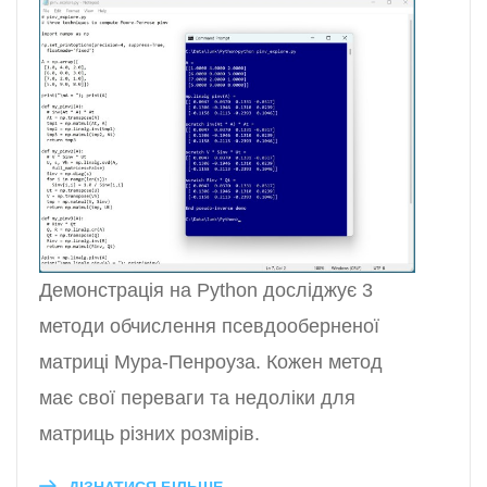
Демонстрація на Python досліджує 3
методи обчислення псевдооберненої
матриці Мура-Пенроуза. Кожен метод
має свої переваги та недоліки для
матриць різних розмірів.