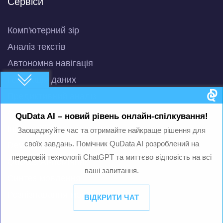
Сервіси
Комп'ютерний зір
Аналіз текстів
Автономна навігація
Генерація даних
Предиктивний аналіз
Аналіз великих даних
QuData AI – новий рівень онлайн-спілкування!
Інноваційні дослідження
Заощаджуйте час та отримайте найкраще рішення для
своїх завдань. Помічник QuData AI розроблений на
DevOps
передовій технології ChatGPT та миттєво відповість на всі
QuData AI-помічник
ваші запитання.
Синтез мовлення
Розпізнавання мовлення
ВІДКРИТИ ЧАТ