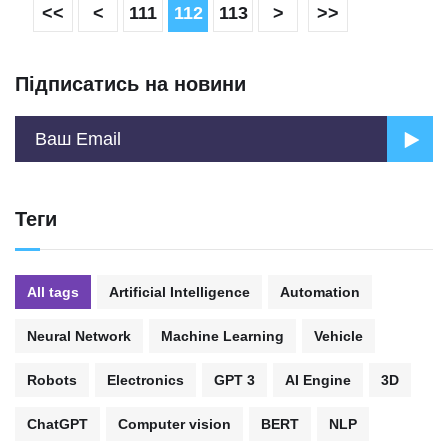
<<
<
111
112
113
>
>>
Підписатись на новини
Теги
All tags
Artificial Intelligence
Automation
Neural Network
Machine Learning
Vehicle
Robots
Electronics
GPT 3
AI Engine
3D
ChatGPT
Computer vision
BERT
NLP