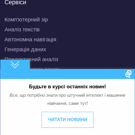
Сервіси
Комп'ютерний зір
Аналіз текстів
Автономна навігація
Генерація даних
Предиктивний аналіз
Аналіз великих даних
Інноваційні дослідження
Будьте в курсі останніх новин!
DevOps
Все, що потрібно знати про штучний інтелект і машинне
QuData AI-помічник
навчання, саме тут!
Синтез мовлення
Розпізнавання мовлення
ЧИТАТИ НОВИНИ