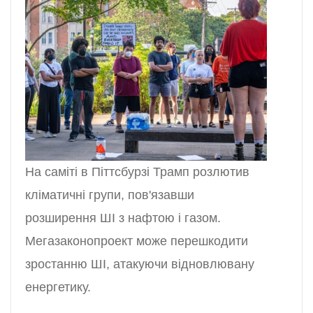
На саміті в Піттсбурзі Трамп розлютив
кліматичні групи, пов'язавши
розширення ШІ з нафтою і газом.
Мегазаконопроект може перешкодити
зростанню ШІ, атакуючи відновлювану
енергетику.