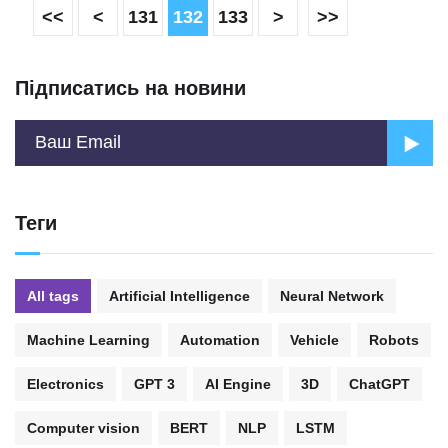
<<
<
131
132
133
>
>>
Підписатись на новини
Теги
All tags
Artificial Intelligence
Neural Network
Machine Learning
Automation
Vehicle
Robots
Electronics
GPT 3
AI Engine
3D
ChatGPT
Computer vision
BERT
NLP
LSTM