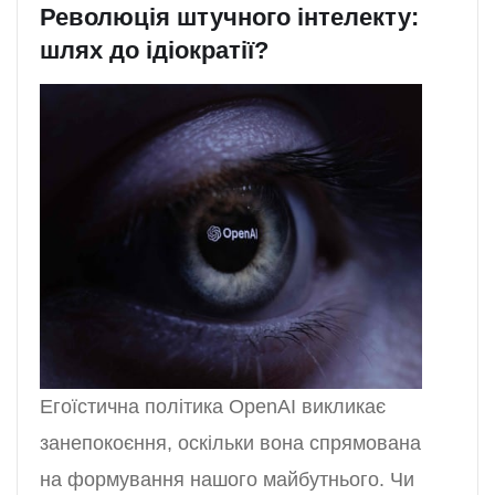
Революція штучного інтелекту:
шлях до ідіократії?
Егоїстична політика OpenAI викликає
занепокоєння, оскільки вона спрямована
на формування нашого майбутнього. Чи