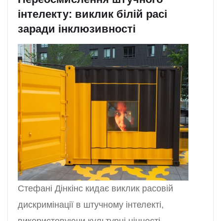
інтелекту: виклик білій расі
заради інклюзивності
Стефані Дінкінс кидає виклик расовій
дискримінації в штучному інтелекті,
використовуючи культурні цінності