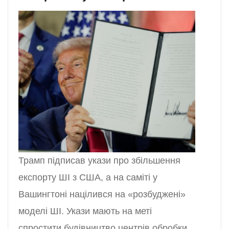
Трамп підписав укази про збільшення
експорту ШІ з США, а на саміті у
Вашингтоні націлився на «розбуджені»
моделі ШІ. Укази мають на меті
спростити будівництво центрів обробки