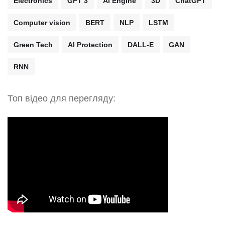
Electronics
GPT 3
AI Engine
3D
ChatGPT
Computer vision
BERT
NLP
LSTM
Green Tech
AI Protection
DALL-E
GAN
RNN
Топ відео для перегляду: