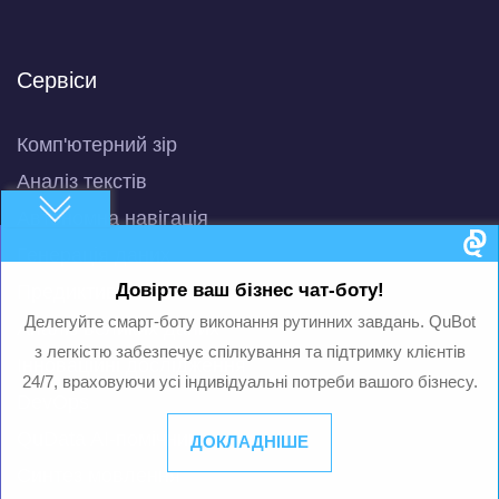
Сервіси
Комп'ютерний зір
Аналіз текстів
Автономна навігація
Генерація даних
Довірте ваш бізнес чат-боту!
Предиктивний аналіз
Делегуйте смарт-боту виконання рутинних завдань. QuBot
Аналіз великих даних
з легкістю забезпечує спілкування та підтримку клієнтів
Інноваційні дослідження
24/7, враховуючи усі індивідуальні потреби вашого бізнесу.
DevOps
QuData AI-помічник
ДОКЛАДНІШЕ
Синтез мовлення