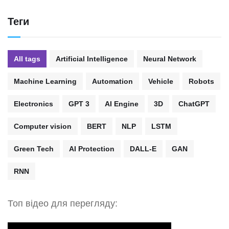
Теги
All tags
Artificial Intelligence
Neural Network
Machine Learning
Automation
Vehicle
Robots
Electronics
GPT 3
AI Engine
3D
ChatGPT
Computer vision
BERT
NLP
LSTM
Green Tech
AI Protection
DALL-E
GAN
RNN
Топ відео для перегляду: