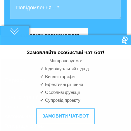
НАДІСЛАТИ ПОВІДОМЛЕННЯ
Замовляйте особистий чат-бот!
Ми пропонуємо:
✔ Індивідуальний підхід
✔ Вигідні тарифи
Сервіси
✔ Ефективні рішення
✔ Особливі функції
Комп'ютерний зір
✔ Супровід проекту
Аналіз текстів
Автономна навігація
ЗАМОВИТИ ЧАТ-БОТ
Генерація даних